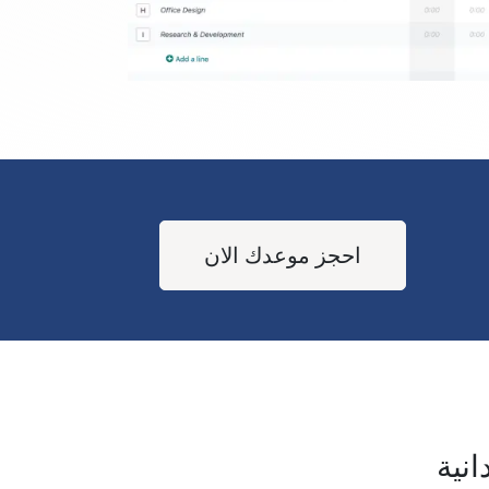
احجز موعدك الان
انية