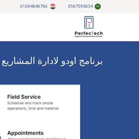
خطي للذهاب إلى المحتوى
01004846766
0567593634
الصفحة الرئيسية
عن الشركة
برنامج اودو لادارة المشاريع