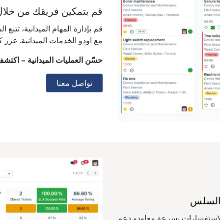
قم بتمكين فريقك من خلال 
قم بإدارة المهام الميدانية، تتب
مع اودو الخدمات الميدانية. عزز ك
حسّن العمليات الميدانية – اكتشف 
تواصل معنا
 السلس
 الاستفسارات بسرعة معاودو دعم