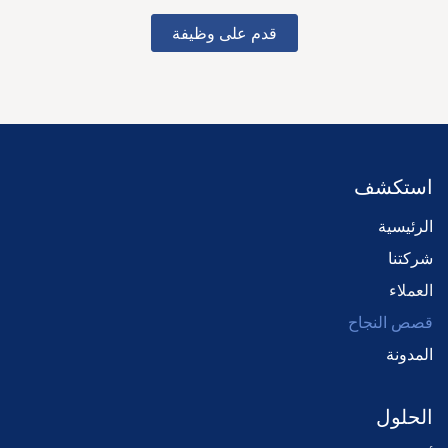
قدم على وظيفة
استكشف
الرئي
سية
شركتنا
العملاء
قصص النجاح
المدونة
الحلول