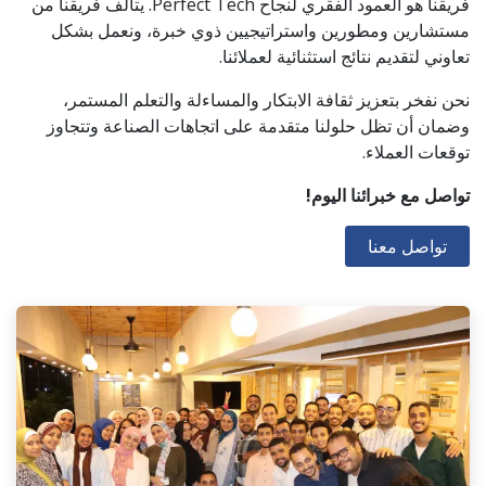
فريقنا هو العمود الفقري لنجاح Perfect Tech. يتألف فريقنا من
مستشارين ومطورين واستراتيجيين ذوي خبرة، ونعمل بشكل
تعاوني لتقديم نتائج استثنائية لعملائنا.
نحن نفخر بتعزيز ثقافة الابتكار والمساءلة والتعلم المستمر،
وضمان أن تظل حلولنا متقدمة على اتجاهات الصناعة وتتجاوز
توقعات العملاء.
تواصل مع خبرائنا اليوم!
تواصل معنا